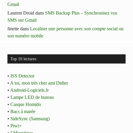
Gmail
Laurent Droid
dans
SMS Backup Plus – Synchronisez vos
SMS sur Gmail
finette
dans
Localiser une personne avec son compte social ou
son numéro mobile
Top 10 lectures
•
ISS Detector
•
A toi, mon très cher ami Didier
•
Android-Logiciels.fr
•
Lampe LED de bureau
•
Casque Homido
•
Bacs à marée
•
SideSync (Samsung)
•
Piwi+
•
I Moustique