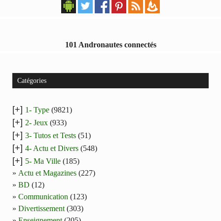
101 Andronautes connectés
Catégories
[+]
1- Type
(9821)
[+]
2- Jeux
(933)
[+]
3- Tutos et Tests
(51)
[+]
4- Actu et Divers
(548)
[+]
5- Ma Ville
(185)
Actu et Magazines
(227)
BD
(12)
Communication
(123)
Divertissement
(303)
Enseignement
(205)