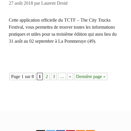
27 août 2018
par
Laurent Droid
Cette application officielle du TCTF – The City Trucks
Festival, vous permettra de trouver toutes les informations
pratiques et utiles pour sa troisième édition qui aura lieu du
31 août au 02 septembre à La Pommeraye (49).
Navigation
Page 1 sur 8
1
2
3
…
»
Dernière page »
des
articles