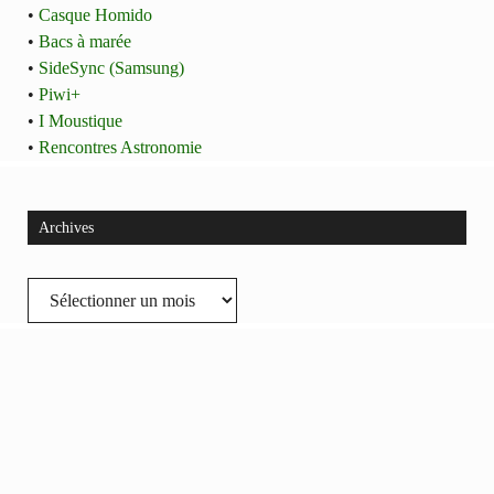
•
Casque Homido
•
Bacs à marée
•
SideSync (Samsung)
•
Piwi+
•
I Moustique
•
Rencontres Astronomie
Archives
Archives