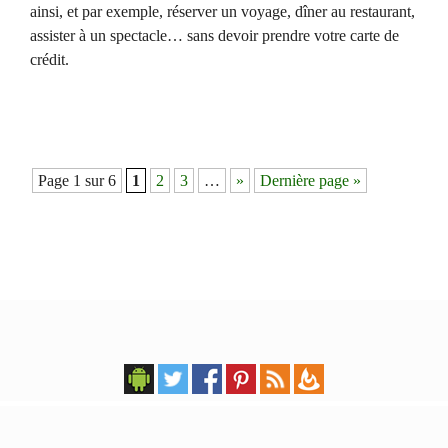
ainsi, et par exemple, réserver un voyage, dîner au restaurant,
assister à un spectacle… sans devoir prendre votre carte de
crédit.
Navigation
Page 1 sur 6
1
2
3
…
»
Dernière page »
des
articles