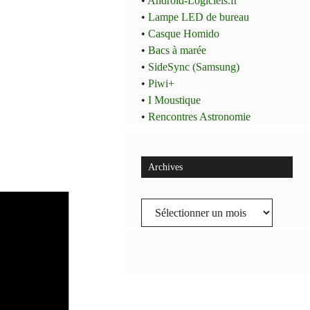
•
Android-Logiciels.fr
•
Lampe LED de bureau
•
Casque Homido
•
Bacs à marée
•
SideSync (Samsung)
•
Piwi+
•
I Moustique
•
Rencontres Astronomie
Archives
Archives