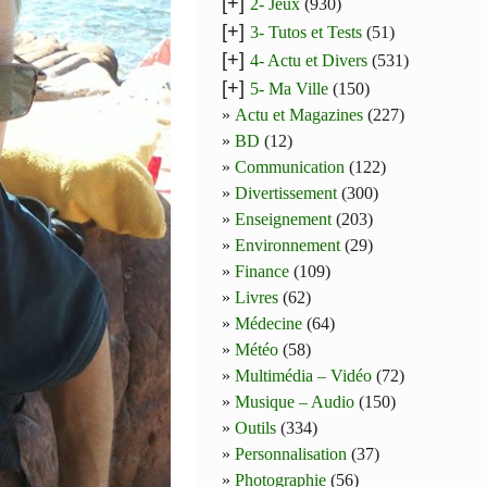
[+]
2- Jeux
(930)
[+]
3- Tutos et Tests
(51)
[+]
4- Actu et Divers
(531)
[+]
5- Ma Ville
(150)
Actu et Magazines
(227)
BD
(12)
Communication
(122)
Divertissement
(300)
Enseignement
(203)
Environnement
(29)
Finance
(109)
Livres
(62)
Médecine
(64)
Météo
(58)
Multimédia – Vidéo
(72)
Musique – Audio
(150)
Outils
(334)
Personnalisation
(37)
Photographie
(56)