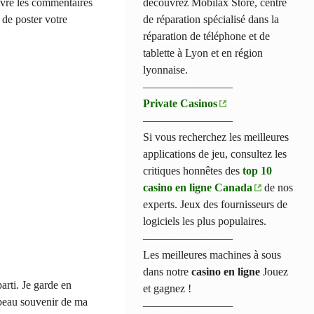
découvrez Mobilax Store, centre
ivre les commentaires
de réparation spécialisé dans la
t de poster votre
réparation de téléphone et de
tablette à Lyon et en région
lyonnaise.
————————
Private Casinos
————————
Si vous recherchez les meilleures
applications de jeu, consultez les
critiques honnêtes des
top 10
casino en ligne Canada
de nos
experts. Jeux des fournisseurs de
logiciels les plus populaires.
————————
Les meilleures machines à sous
dans notre
casino en ligne
Jouez
arti. Je garde en
et gagnez !
beau souvenir de ma
————————