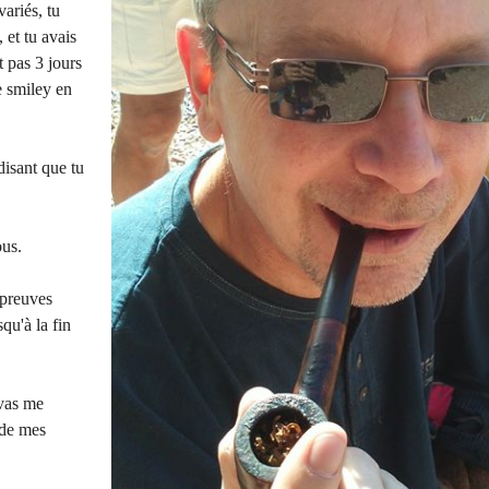
ariés, tu
et tu avais
it pas 3 jours
e smiley en
disant que tu
ous.
épreuves
qu'à la fin
 vas me
 de mes