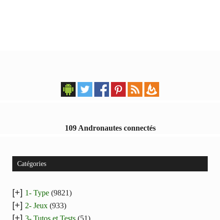
109 Andronautes connectés
Catégories
[+]
1- Type
(9821)
[+]
2- Jeux
(933)
[+]
3- Tutos et Tests
(51)