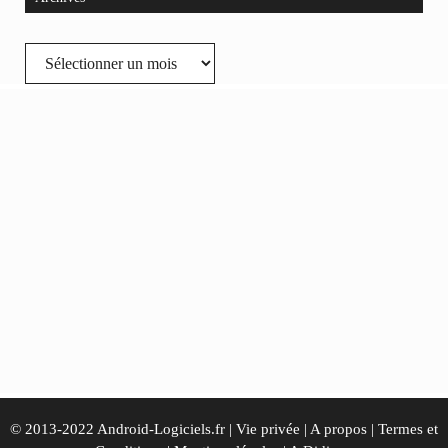
Archives
© 2013-2022 Android-Logiciels.fr |
Vie privée
|
A propos
|
Termes et