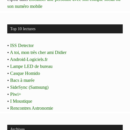
son numéro mobile
Top 10 lectures
•
ISS Detector
•
A toi, mon très cher ami Didier
•
Android-Logiciels.fr
•
Lampe LED de bureau
•
Casque Homido
•
Bacs à marée
•
SideSync (Samsung)
•
Piwi+
•
I Moustique
•
Rencontres Astronomie
Archives