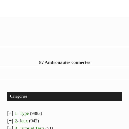
87 Andronautes connectés
Catégories
[+]
1- Type
(9883)
[+]
2- Jeux
(942)
[+]
3- Tutos et Tests
(51)