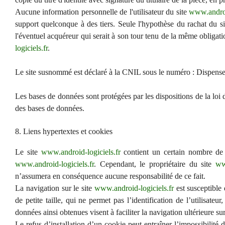
Aucune information personnelle de l'utilisateur du site
www.androi
support quelconque à des tiers. Seule l'hypothèse du rachat du s
l'éventuel acquéreur qui serait à son tour tenu de la même obligati
logiciels.fr
.
Le site susnommé est déclaré à la CNIL sous le numéro : Dispense
Les bases de données sont protégées par les dispositions de la loi d
des bases de données.
8. Liens hypertextes et cookies
Le site
www.android-logiciels.fr
contient un certain nombre de li
www.android-logiciels.fr
. Cependant, le propriétaire du site
ww
n’assumera en conséquence aucune responsabilité de ce fait.
La navigation sur le site
www.android-logiciels.fr
est susceptible 
de petite taille, qui ne permet pas l’identification de l’utilisate
données ainsi obtenues visent à faciliter la navigation ultérieure s
Le refus d’installation d’un cookie peut entraîner l’impossibilité 