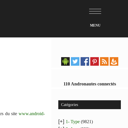
110 Andronautes connectés
Catégories
urs du site
www.android-
[+]
1- Type
(9821)