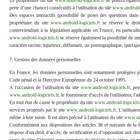
Le propriétaire du site
www.android-logiciels.fr
ne pourra égaleme
perte d’une chance) consécutifs à l'utilisation du site
www.android-l
Des espaces interactifs (possibilité de poser des questions dans 
propriétaire du site
www.android-logiciels.fr
se réserve le droi
contreviendrait à la législation applicable en France, en particuli
www.android-logiciels.fr
se réserve également la possibilité de met
caractère raciste, injurieux, diffamant, ou pornographique, quel que
7. Gestion des données personnelles
En France, les données personnelles sont notamment protégées par
Code pénal et la Directive Européenne du 24 octobre 1995.
A l'occasion de l'utilisation du site
www.android-logiciels.fr
, peu
www.android-logiciels.fr
, le fournisseur d'accès de l'utilisateur, l'a
En tout état de cause le propriétaire du site
www.android-logiciels.
services proposés par le site
www.android-logiciels.fr
. L'utilisat
même à leur saisie. Il est alors précisé à l'utilisateur du site
www.and
Conformément aux dispositions des articles 38 et suivants de la loi
dispose d'un droit d’accès, de rectification et d’opposition aux 
copie du titre d'identité avec signature du titulaire de la pièce, en 