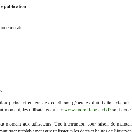
e publication
:
sonne morale.
és
ion pleine et entière des conditions générales d’utilisation ci-après
ut moment, les utilisateurs du site
www.android-logiciels.fr
sont donc i
ut moment aux utilisateurs. Une interruption pour raison de mainten
muniquer préalablement aux utilisateurs les dates et heures de l’interven