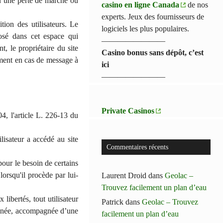
u’une perte de marché ou
casino en ligne Canada
de nos
experts. Jeux des fournisseurs de
tion des utilisateurs. Le
logiciels les plus populaires.
osé dans cet espace qui
————————
t, le propriétaire du site
Casino bonus sans dépôt, c’est
amment en cas de message à
ici
————————
Private Casinos
4, l'article L. 226-13 du
ilisateur a accédé au site
Commentaires récents
pour le besoin de certains
lorsqu'il procède par lui-
Laurent Droid
dans
Geolac –
Trouvez facilement un plan d’eau
libertés, tout utilisateur
Patrick
dans
Geolac – Trouvez
signée, accompagnée d’une
facilement un plan d’eau