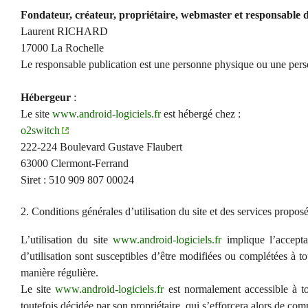
Fondateur, créateur, propriétaire, webmaster et responsable d
Laurent RICHARD
17000 La Rochelle
Le responsable publication est une personne physique ou une per
Hébergeur
:
Le site
www.android-logiciels.fr
est hébergé chez :
o2switch
222-224 Boulevard Gustave Flaubert
63000 Clermont-Ferrand
Siret : 510 909 807 00024
2. Conditions générales d’utilisation du site et des services propos
L’utilisation du site
www.android-logiciels.fr
implique l’acceptat
d’utilisation sont susceptibles d’être modifiées ou complétées à to
manière régulière.
Le site
www.android-logiciels.fr
est normalement accessible à to
toutefois décidée par son propriétaire, qui s’efforcera alors de com