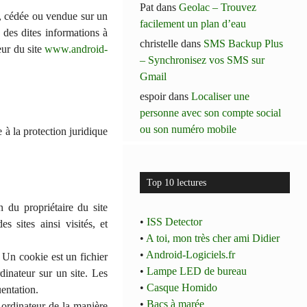
Pat
dans
Geolac – Trouvez
ée, cédée ou vendue sur un
facilement un plan d’eau
n des dites informations à
christelle
dans
SMS Backup Plus
eur du site
www.android-
– Synchronisez vos SMS sur
Gmail
espoir
dans
Localiser une
personne avec son compte social
ou son numéro mobile
 à la protection juridique
Top 10 lectures
n du propriétaire du site
•
ISS Detector
s sites ainsi visités, et
•
A toi, mon très cher ami Didier
•
Android-Logiciels.fr
. Un cookie est un fichier
•
Lampe LED de bureau
rdinateur sur un site. Les
•
Casque Homido
uentation.
•
Bacs à marée
n ordinateur de la manière