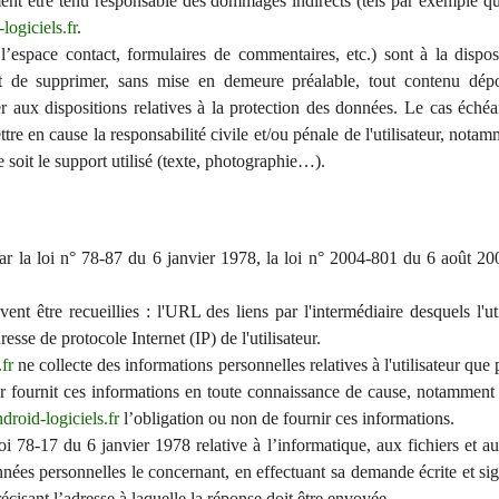
nt être tenu responsable des dommages indirects (tels par exemple q
ogiciels.fr
.
l’espace contact, formulaires de commentaires, etc.) sont à la disposi
t de supprimer, sans mise en demeure préalable, tout contenu dép
er aux dispositions relatives à la protection des données. Le cas échéan
tre en cause la responsabilité civile et/ou pénale de l'utilisateur, not
 soit le support utilisé (texte, photographie…).
 la loi n° 78-87 du 6 janvier 1978, la loi n° 2004-801 du 6 août 200
vent être recueillies : l'URL des liens par l'intermédiaire desquels l'ut
dresse de protocole Internet (IP) de l'utilisateur.
fr
ne collecte des informations personnelles relatives à l'utilisateur que 
eur fournit ces informations en toute connaissance de cause, notamment 
roid-logiciels.fr
l’obligation ou non de fournir ces informations.
 78-17 du 6 janvier 1978 relative à l’informatique, aux fichiers et aux 
données personnelles le concernant, en effectuant sa demande écrite et 
précisant l’adresse à laquelle la réponse doit être envoyée.