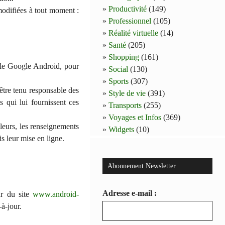
Productivité
(149)
modifiées à tout moment :
Professionnel
(105)
Réalité virtuelle
(14)
Santé
(205)
Shopping
(161)
ile Google Android, pour
Social
(130)
Sports
(307)
 être tenu responsable des
Style de vie
(391)
s qui lui fournissent ces
Transports
(255)
Voyages et Infos
(369)
lleurs, les renseignements
Widgets
(10)
s leur mise en ligne.
Abonnement Newsletter
Adresse e-mail :
ur du site
www.android-
à-jour.