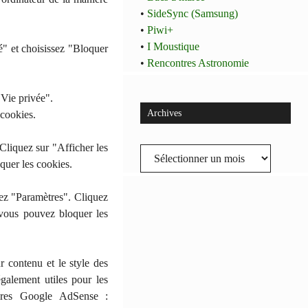
•
SideSync (Samsung)
•
Piwi+
•
I Moustique
é" et choisissez "Bloquer
•
Rencontres Astronomie
"Vie privée".
Archives
 cookies.
Cliquez sur "Afficher les
Archives
quer les cookies.
nez "Paramètres". Cliquez
, vous pouvez bloquer les
r contenu et le style des
également utiles pour les
aires Google AdSense :