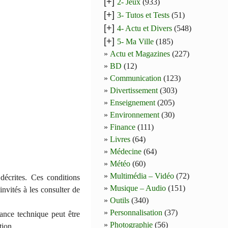
[+]
2- Jeux
(933)
[+]
3- Tutos et Tests
(51)
[+]
4- Actu et Divers
(548)
[+]
5- Ma Ville
(185)
Actu et Magazines
(227)
BD
(12)
Communication
(123)
Divertissement
(303)
Enseignement
(205)
Environnement
(30)
Finance
(111)
Livres
(64)
Médecine
(64)
Météo
(60)
Multimédia – Vidéo
(72)
 décrites. Ces conditions
Musique – Audio
(151)
nvités à les consulter de
Outils
(340)
Personnalisation
(37)
ance technique peut être
Photographie
(56)
tion.