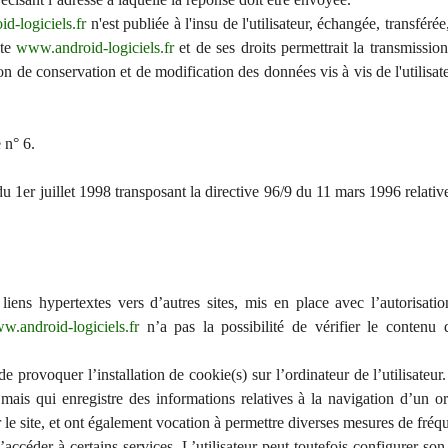
d-logiciels.fr
n'est publiée à l'insu de l'utilisateur, échangée, transfér
ite
www.android-logiciels.fr
et de ses droits permettrait la transmissio
on de conservation et de modification des données vis à vis de l'utilisat
 n° 6.
u 1er juillet 1998 transposant la directive 96/9 du 11 mars 1996 relative
ens hypertextes vers d’autres sites, mis en place avec l’autorisatio
w.android-logiciels.fr
n’a pas la possibilité de vérifier le contenu de
de provoquer l’installation de cookie(s) sur l’ordinateur de l’utilisateur
ur, mais qui enregistre des informations relatives à la navigation d’un o
ur le site, et ont également vocation à permettre diverses mesures de fréq
d’accéder à certains services. L’utilisateur peut toutefois configurer so