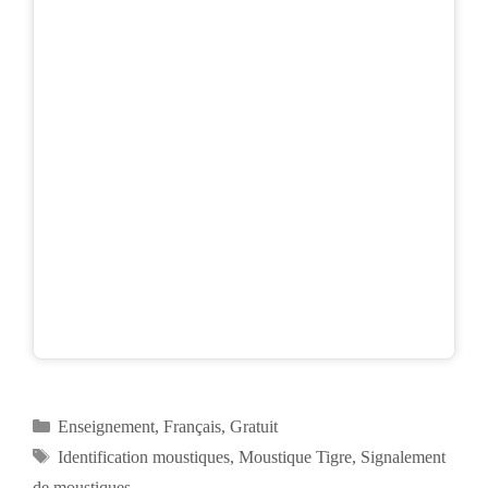
Catégories
Enseignement
,
Français
,
Gratuit
Étiquettes
Identification moustiques
,
Moustique Tigre
,
Signalement
de moustiques