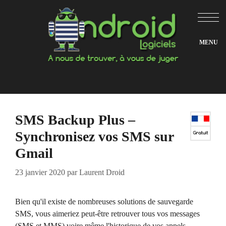
Aller
au
contenu
SMS Backup Plus –
Synchronisez vos SMS sur
Gmail
23 janvier 2020
par
Laurent Droid
Bien qu'il existe de nombreuses solutions de sauvegarde
SMS, vous aimeriez peut-être retrouver tous vos messages
(SMS et MMS) voire même l'historique de vos appels