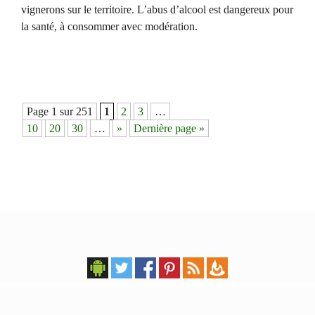
vignerons sur le territoire. L’abus d’alcool est dangereux pour
la santé, à consommer avec modération.
Navigation
Page 1 sur 251
1
2
3
…
des
10
20
30
…
»
Dernière page »
articles