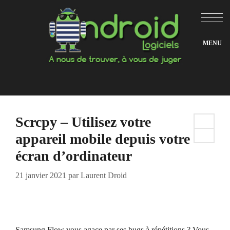
Aller
au
contenu
Scrcpy – Utilisez votre
appareil mobile depuis votre
écran d’ordinateur
21 janvier 2021
par
Laurent Droid
Samsung Flow vous agace par ses bugs à répétitions ? Vous