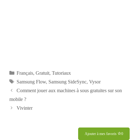
Catégories
Français
,
Gratuit
,
Tutoriaux
Étiquettes
Samsung Flow
,
Samsung SideSync
,
Vysor
Navigation
Comment jouer aux machines à sous gratuites sur son
des
mobile ?
articles
Vivinter
Ajouter à mes favoris
0