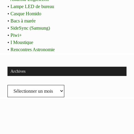
•
Lampe LED de bureau
•
Casque Homido
•
Bacs à marée
•
SideSync (Samsung)
•
Piwi+
•
I Moustique
•
Rencontres Astronomie
Archives
Archives