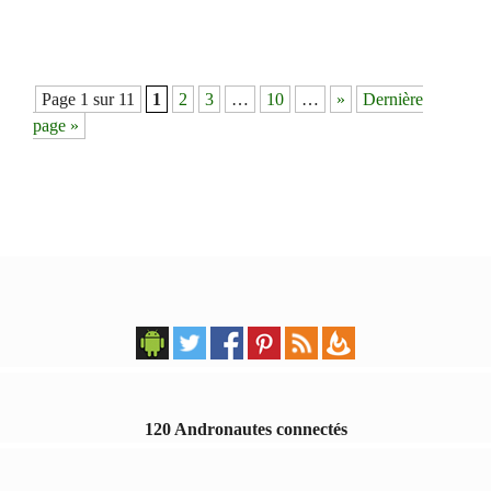
Navigation
Page 1 sur 11
1
2
3
…
10
…
»
Dernière
des
page »
articles
120 Andronautes connectés