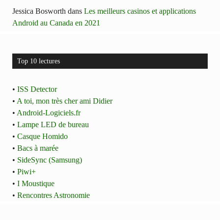
Jessica Bosworth
dans
Les meilleurs casinos et applications
Android au Canada en 2021
Top 10 lectures
•
ISS Detector
•
A toi, mon très cher ami Didier
•
Android-Logiciels.fr
•
Lampe LED de bureau
•
Casque Homido
•
Bacs à marée
•
SideSync (Samsung)
•
Piwi+
•
I Moustique
•
Rencontres Astronomie