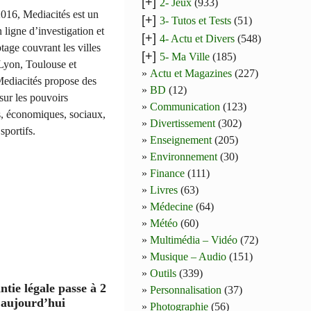
[+]
2- Jeux
(933)
016, Mediacités est un
[+]
3- Tutos et Tests
(51)
n ligne d’investigation et
[+]
4- Actu et Divers
(548)
tage couvrant les villes
[+]
5- Ma Ville
(185)
 Lyon, Toulouse et
Actu et Magazines
(227)
Mediacités propose des
BD
(12)
sur les pouvoirs
Communication
(123)
s, économiques, sociaux,
Divertissement
(302)
 sportifs.
Enseignement
(205)
Environnement
(30)
Finance
(111)
Livres
(63)
Médecine
(64)
Météo
(60)
Multimédia – Vidéo
(72)
Musique – Audio
(151)
Outils
(339)
ntie légale passe à 2
Personnalisation
(37)
 aujourd’hui
Photographie
(56)