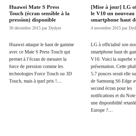
Huawei Mate S Press
[Mise à jour] LG of
Touch (écran sensible à la
le V10 un nouveau
pression) disponible
smartphone haut 
30 décembre 2015
par
Dydyer
4 novembre 2015
par
Dyd
Huawei attaque le haut de gamme
LG à officialisé son n
avec ce Mate S Press Touch qui
smartphone haut de ga
permet à l’écran de mesurer la
V10. Voici la superbe 
force de pression comme les
présentation. Cette phab
technologies Force Touch ou 3D
5.7 pouces serait elle su
Touch, mais à quel prix !…
de Samsung S6 Edge a
second écran pour les
notifications et du Note
une disponibilité retard
Europe ?…