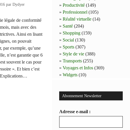
016
par
Dydyer
Productivité
(149)
Professionnel
(105)
Réalité virtuelle
(14)
ie légale de conformité
Santé
(204)
 mois, mais avec des
Shopping
(159)
trictives. Ainsi en lisant
Social
(130)
 lignes, on pouvait
Sports
(307)
r, par exemple, qu’une
Style de vie
(388)
elle, n’est garantie que 6
Transports
(255)
’est souvent le cas pour
Voyages et Infos
(369)
ssoire ». Et bien c’est
Widgets
(10)
! Explications…
Abonnement Newsletter
Adresse e-mail :