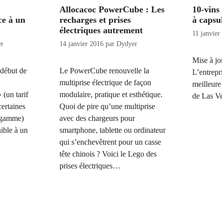
Allocacoc PowerCube : Les
10-vins
ce à un
recharges et prises
à capsu
électriques autrement
11 janvier
r
14 janvier 2016
par
Dydyer
Mise à jo
 début de
Le PowerCube renouvelle la
L’entrepr
multiprise électrique de façon
meilleure
(un tarif
modulaire, pratique et esthétique.
de Las V
ertaines
Quoi de pire qu’une multiprise
e gamme)
avec des chargeurs pour
nible à un
smartphone, tablette ou ordinateur
qui s’enchevêtrent pour un casse
tête chinois ? Voici le Lego des
prises électriques…