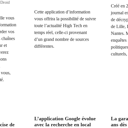
 Droid
Créé en 2
Cette application d’information
journal e
elle vous
vous offrira la possibilité de suivre
de décryp
nformation
toute l’actualité High Tech en
de Lille,
arder vos
temps réel, celle-ci provenant
Nantes. 
 chaînes
d’un grand nombre de sources
enquêtes 
r et
différentes.
politique
verez
culturels,
ions
a
 vous,
té.
L’application Google évolue
La gara
cise de
avec la recherche en local
ans dès