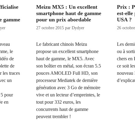
ficialise
Meizu MX5 : Un excellent
Prix : 
smartphone haut de gamme
est-elle
de gamme
pour un prix abordable
USA ?
yer
27 octobre 2015
par
Dydyer
26 octobr
ouveau
Le fabricant chinois Meizu
Les derni
mme, le
propose un excellent smartphone
ou à sort
vidéo de
haut de gamme, le MX5. Avec
chers en
lette de
son boîtier en métal, son écran 5.5
ce soit l
r les traces
pouces AMOLED Full HD, son
nouveau 
vec un
processeur Mediatek de dernière
d’explic
génération avec 3 Go de mémoire
 5 pour
vive et un lecteur d’empreintes, le
ée en
tout pour 332 euros, les
concurrents haut de gamme
peuvent trembler !