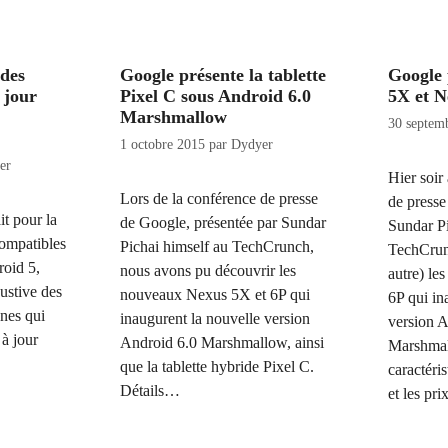
 des
Google présente la tablette
Google 
 jour
Pixel C sous Android 6.0
5X et N
Marshmallow
30 septem
1 octobre 2015
par
Dydyer
er
Hier soir
Lors de la conférence de presse
de press
t pour la
de Google, présentée par Sundar
Sundar Pi
compatibles
Pichai himself au TechCrunch,
TechCrunc
roid 5,
nous avons pu découvrir les
autre) l
ustive des
nouveaux Nexus 5X et 6P qui
6P qui in
nes qui
inaugurent la nouvelle version
version 
 à jour
Android 6.0 Marshmallow, ainsi
Marshmal
que la tablette hybride Pixel C.
caractéris
Détails…
et les pr