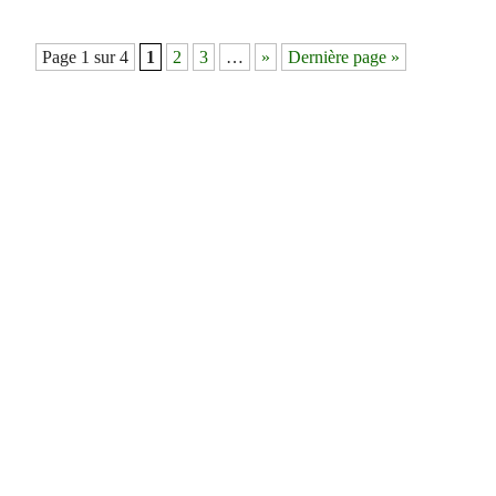
Navigation
Page 1 sur 4
1
2
3
…
»
Dernière page »
des
articles