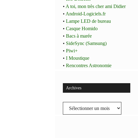
•
A toi, mon très cher ami Didier
•
Android-Logiciels.fr
•
Lampe LED de bureau
•
Casque Homido
•
Bacs à marée
•
SideSync (Samsung)
•
Piwi+
•
I Moustique
•
Rencontres Astronomie
Archives
Archives