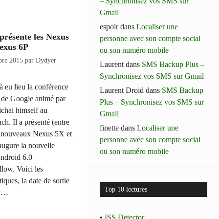
– Synchronisez vos SMS sur
Gmail
espoir
dans
Localiser une
présente les Nexus
personne avec son compte social
exus 6P
ou son numéro mobile
bre 2015
par
Dydyer
Laurent
dans
SMS Backup Plus –
Synchronisez vos SMS sur Gmail
 à eu lieu la conférence
Laurent Droid
dans
SMS Backup
e de Google animé par
Plus – Synchronisez vos SMS sur
chai himself au
Gmail
h. Il a présenté (entre
finette
dans
Localiser une
es nouveaux Nexus 5X et
personne avec son compte social
augure la nouvelle
ou son numéro mobile
Android 6.0
low. Voici les
tiques, la date de sortie
Top 10 lectures
ix…
•
ISS Detector