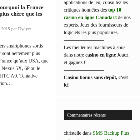
applications de jeu, consultez les
Pourquoi la France
critiques honnêtes des
top 10
 plus chère que les
casino en ligne Canada
de nos
experts. Jeux des fournisseurs de
e 2015
par
Dydyer
logiciels les plus populaires.
————————
ers smartphones sortis
Les meilleures machines à sous
ir sont nettement plus
dans notre
casino en ligne
Jouez
 France qu’aux USA, que
et gagnez !
es Nexus 5X, 6P ou le
————————
HTC A9. Tentative
Casino bonus sans dépôt, c’est
ation…
ici
————————
Commentaires récents
christelle
dans
SMS Backup Plus