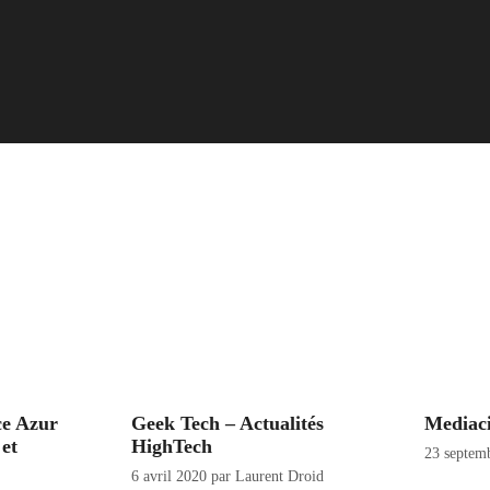
ce Azur
Geek Tech – Actualités
Mediaci
 et
HighTech
23 septem
6 avril 2020
par
Laurent Droid