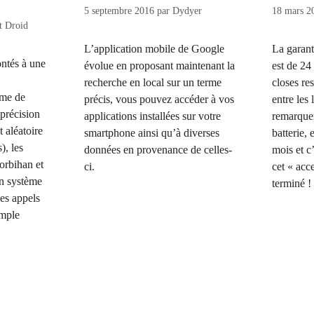
5 septembre 2016
par
Dydyer
18 mars 2
t Droid
L’application mobile de Google
La garant
ontés à une
évolue en proposant maintenant la
est de 24
recherche en local sur un terme
closes res
ème de
précis, vous pouvez accéder à vos
entre les
 précision
applications installées sur votre
remarque
t aléatoire
smartphone ainsi qu’à diverses
batterie, 
), les
données en provenance de celles-
mois et c
orbihan et
ci.
cet « acce
n système
terminé 
les appels
imple