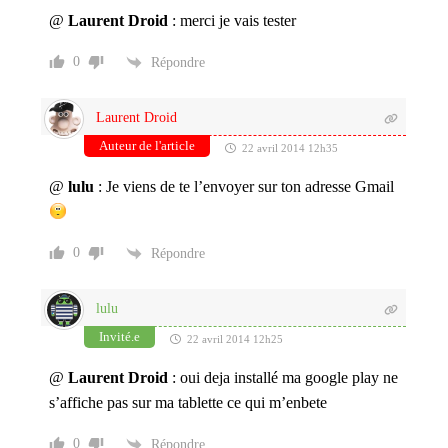
@
Laurent Droid
: merci je vais tester
0
Répondre
Laurent Droid
Auteur de l'article
22 avril 2014 12h35
@
lulu
: Je viens de te l’envoyer sur ton adresse Gmail
0
Répondre
lulu
Invité.e
22 avril 2014 12h25
@
Laurent Droid
: oui deja installé ma google play ne
s’affiche pas sur ma tablette ce qui m’enbete
0
Répondre