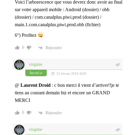
Voici l’arborescence que vous devrez donc avoir au final
sur votre appareil mobile : Android (dossier) / obb
(dossier) / com.canalplus.piwi.prod (dossier) /
main.1.com.canalplus.piwi.prod.obb (fichier)
6°) Profitez
0
Répondre
virginie
Invité.e
12 février 2014 2h35
@
Laurent Droid
: c bon merci il vient d’arriver!!je te
tiens au courant demain biz et encore un GRAND
MERCI
0
Répondre
virginie