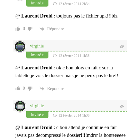
Invité.e
12 février 2014 2h34
@
Laurent Droid
: toujours pas le fichier apk!!!biz
0
Répondre
virginie
Invité.e
12 février 2014 1h38
@
Laurent Droid
: ok c bon alors en fait c sur la
tablette je vois le dossier mais je ne peux pas le lire!!
0
Répondre
virginie
Invité.e
12 février 2014 1h36
@
Laurent Droid
: c bon attend je continue en fait
javais pas decompressé le dossier!!!!mdrrr la honteeeeee