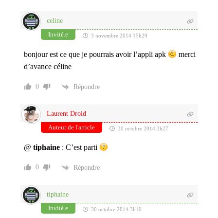
celine
Invité.e
3 novembre 2014 15h29
bonjour est ce que je pourrais avoir l’appli apk
merci
d’avance céline
0
Répondre
Laurent Droid
Auteur de l'article
30 octobre 2014 3h27
@
tiphaine
: C’est parti
0
Répondre
tiphaine
Invité.e
30 octobre 2014 3h10