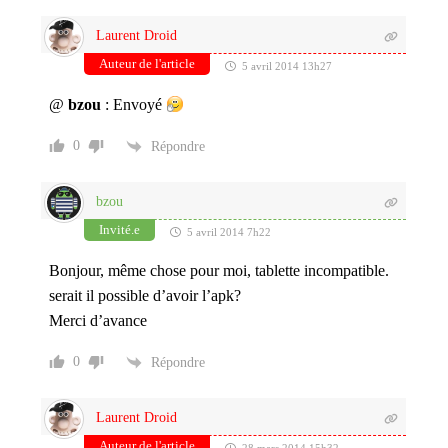
Laurent Droid
Auteur de l'article
5 avril 2014 13h27
@
bzou
: Envoyé
0
Répondre
bzou
Invité.e
5 avril 2014 7h22
Bonjour, même chose pour moi, tablette incompatible.
serait il possible d’avoir l’apk?
Merci d’avance
0
Répondre
Laurent Droid
Auteur de l'article