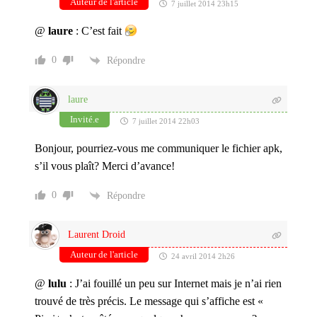
Auteur de l'article
7 juillet 2014 23h15
@
laure
: C’est fait
0
Répondre
laure
Invité.e
7 juillet 2014 22h03
Bonjour, pourriez-vous me communiquer le fichier apk,
s’il vous plaît? Merci d’avance!
0
Répondre
Laurent Droid
Auteur de l'article
24 avril 2014 2h26
@
lulu
: J’ai fouillé un peu sur Internet mais je n’ai rien
trouvé de très précis. Le message qui s’affiche est «