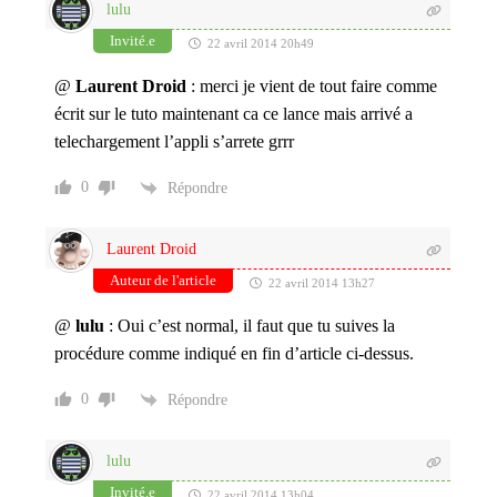
lulu
Invité.e
22 avril 2014 20h49
@
Laurent Droid
: merci je vient de tout faire comme
écrit sur le tuto maintenant ca ce lance mais arrivé a
telechargement l’appli s’arrete grrr
0
Répondre
Laurent Droid
Auteur de l'article
22 avril 2014 13h27
@
lulu
: Oui c’est normal, il faut que tu suives la
procédure comme indiqué en fin d’article ci-dessus.
0
Répondre
lulu
Invité.e
22 avril 2014 13h04