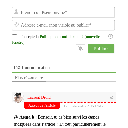
P
r
é
A
n
d
o
r
m
J’accepte la
Politique de confidentialité (nouvelle
e
o
s
fenêtre)
.
u
s
P
e
s
e
e
-
u
152
Commentaires
m
d
a
o
Plus récents
i
n
l
y
(
m
n
e
Laurent Droid
o
*
n
Auteur de l'article
15 décembre 2015 18h07
v
i
@
Asma b
: Bonsoir, tu as bien suivi les étapes
s
indiquées dans l’article ? Et tout particulièrement le
i