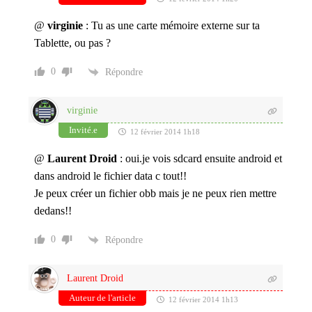
@
virginie
: Tu as une carte mémoire externe sur ta
Tablette, ou pas ?
0
Répondre
virginie
Invité.e
12 février 2014 1h18
@
Laurent Droid
: oui.je vois sdcard ensuite android et
dans android le fichier data c tout!!
Je peux créer un fichier obb mais je ne peux rien mettre
dedans!!
0
Répondre
Laurent Droid
Auteur de l'article
12 février 2014 1h13