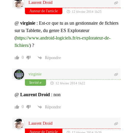
Laurent Droid
Auteur de l'article
12 février 2014 1h25
@
virginie
: Est-ce que tu as un gestionnaire de fichiers
sur ta Tablette, du genre ES Explorateur
(
https://www.android-logiciels.fr/es-explorateur-de-
fichiers/
) ?
0
Répondre
virginie
Invité.e
12 février 2014 1h22
@
Laurent Droid
: non
0
Répondre
Laurent Droid
Auteur de l'article
12 février 2014 1h20