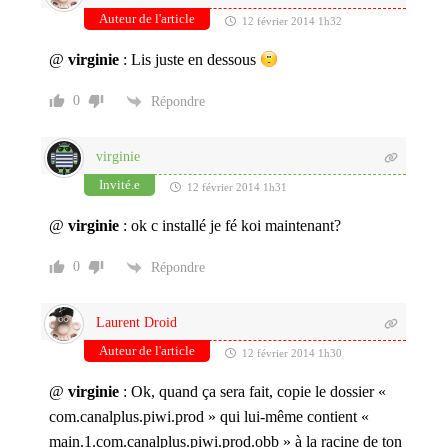
Auteur de l'article
12 février 2014 1h32
@
virginie
: Lis juste en dessous
0
Répondre
virginie
Invité.e
12 février 2014 1h31
@
virginie
: ok c installé je fé koi maintenant?
0
Répondre
Laurent Droid
Auteur de l'article
12 février 2014 1h30
@
virginie
: Ok, quand ça sera fait, copie le dossier «
com.canalplus.piwi.prod » qui lui-même contient «
main.1.com.canalplus.piwi.prod.obb » à la racine de ton