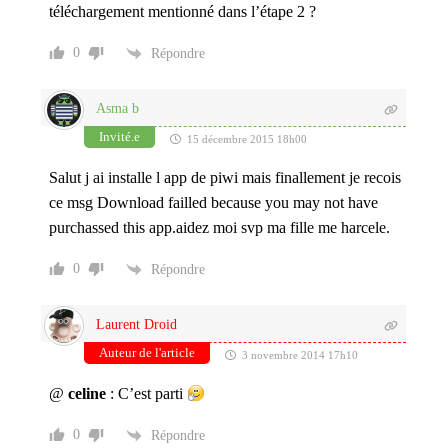
b
téléchargement mentionné dans l’étape 2 ?
l
e
0
Répondre
a
u
p
Asma b
u
b
Invité.e
15 décembre 2015 18h00
l
i
Salut j ai installe l app de piwi mais finallement je recois
c
ce msg Download failled because you may not have
)
*
purchassed this app.aidez moi svp ma fille me harcele.
0
Répondre
Laurent Droid
Auteur de l'article
3 novembre 2014 17h10
@
celine
: C’est parti
0
Répondre