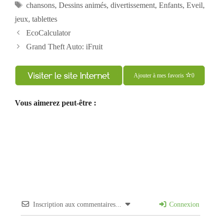
Étiquettes
chansons
,
Dessins animés
,
divertissement
,
Enfants
,
Eveil
,
jeux
,
tablettes
Navigation
EcoCalculator
des
Grand Theft Auto: iFruit
articles
Ajouter à mes favoris
0
Vous aimerez peut-être :
Inscription aux commentaires...
Connexion