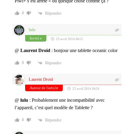
Piwi+ s’est arrêté » ou quelque chose comme ça ?
0
Répondre
lulu
Invité.e
23 avril 2014 6h15
@
Laurent Droid
: bonjour une tablette oceanic color
0
Répondre
Laurent Droid
Auteur de l'article
23 avril 2014 0h24
@
lulu
: Probablement une incompatibilité avec
l’appareil, c’est quel modèle de Tablette ?
0
Répondre