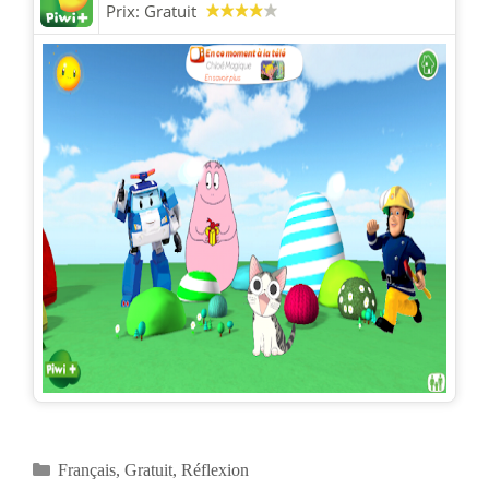
Prix:
Gratuit
Catégories
Français
,
Gratuit
,
Réflexion