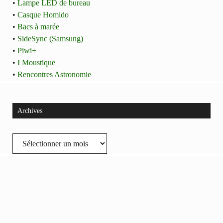
•
Lampe LED de bureau
•
Casque Homido
•
Bacs à marée
•
SideSync (Samsung)
•
Piwi+
•
I Moustique
•
Rencontres Astronomie
Archives
Archives