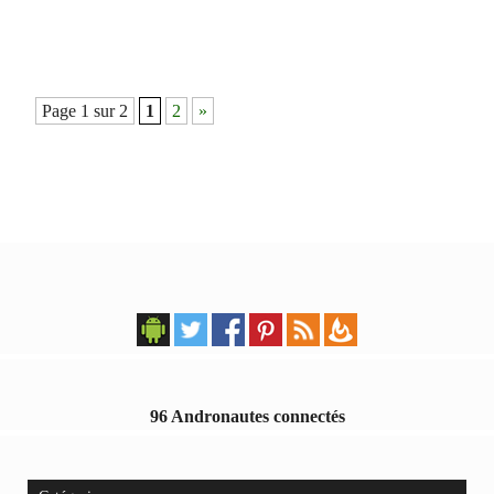
Navigation
Page 1 sur 2
1
2
»
des
articles
96 Andronautes connectés