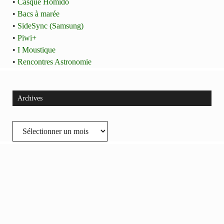
•
Casque Homido
•
Bacs à marée
•
SideSync (Samsung)
•
Piwi+
•
I Moustique
•
Rencontres Astronomie
Archives
Archives