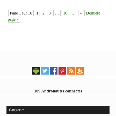
Navigation
Page 1 sur 16
1
2
3
…
10
…
»
Dernière
des
page »
articles
109 Andronautes connectés
Catégories