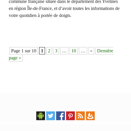
commune française située dans le département des Yvelines
en région Île-de-France, et d’avoir toutes les informations de
votre quotidien à portée de doigts.
Navigation
Page 1 sur 10
1
2
3
…
10
…
»
Dernière
des
page »
articles