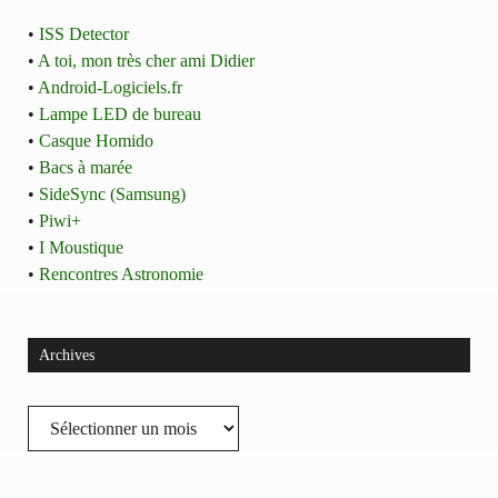
•
ISS Detector
•
A toi, mon très cher ami Didier
•
Android-Logiciels.fr
•
Lampe LED de bureau
•
Casque Homido
•
Bacs à marée
•
SideSync (Samsung)
•
Piwi+
•
I Moustique
•
Rencontres Astronomie
Archives
Archives