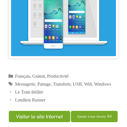
Catégories
Français
,
Gratuit
,
Productivité
Étiquettes
Messagerie
,
Partage
,
Transferts
,
USB
,
Wifi
,
Windows
Navigation
Le Train théâtre
des
Landless Runner
articles
Ajouter à mes favoris
0