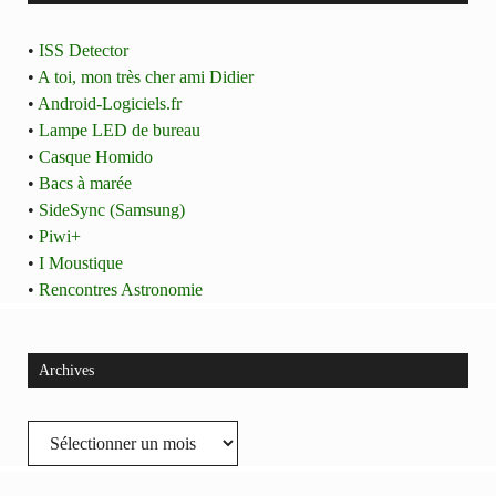
•
ISS Detector
•
A toi, mon très cher ami Didier
•
Android-Logiciels.fr
•
Lampe LED de bureau
•
Casque Homido
•
Bacs à marée
•
SideSync (Samsung)
•
Piwi+
•
I Moustique
•
Rencontres Astronomie
Archives
Archives