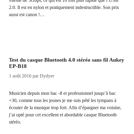
vitesse de 5Gbps, ce qui est 10 fois plus rapide que l’USB
2.0. Il est en nylon et pratiquement indestructible. Son prix
aussi est canon !…
Test du casque Bluetooth 4.0 stéréo sans fil Aukey
EP-B18
1 août 2016
par
Dydyer
Musicien depuis mon bac -8 et professionnel jusqu’à bac
+30, comme tous les jeunes je me suis pété les tympans à
écouter de la musique trop fort. Afin d’épargner ma voisine,
j’ai opté pour cet excellent et abordable casque Bluetooth
stéréo.