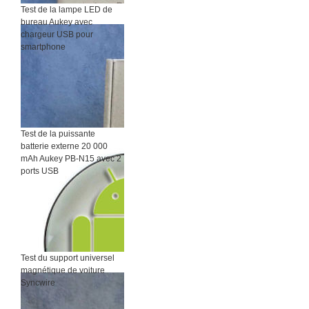
Test de la lampe LED de
bureau Aukey avec
chargeur USB pour
smartphone
Test de la puissante
batterie externe 20 000
mAh Aukey PB-N15 avec 2
ports USB
Test du support universel
magnétique de voiture
Syncwire