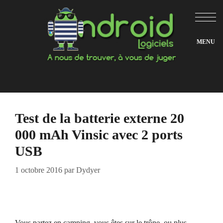
Aller
au
contenu
Test de la batterie externe 20
000 mAh Vinsic avec 2 ports
USB
1 octobre 2016
par
Dydyer
Vous partez en camping, vous êtes sur le trône, ou plus