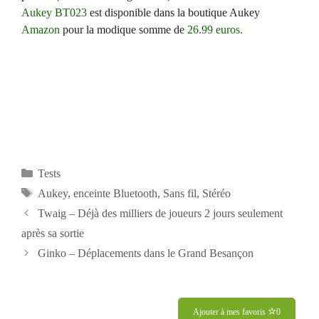
Aukey BT023
est disponible dans la boutique Aukey
Amazon
pour la modique somme de
26.99 euros.
Catégories
Tests
Étiquettes
Aukey
,
enceinte Bluetooth
,
Sans fil
,
Stéréo
Navigation
Twaig – Déjà des milliers de joueurs 2 jours seulement
des
après sa sortie
articles
Ginko – Déplacements dans le Grand Besançon
Ajouter à mes favoris
0