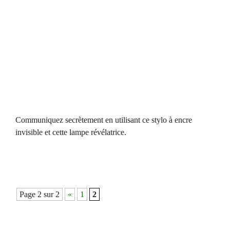
Communiquez secrètement en utilisant ce stylo à encre
invisible et cette lampe révélatrice.
Navigation
Page 2 sur 2
«
1
2
des
articles