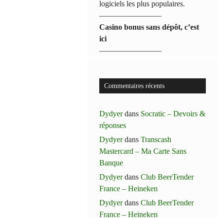
logiciels les plus populaires.
————————
Casino bonus sans dépôt, c’est
ici
————————
Commentaires récents
Dydyer
dans
Socratic – Devoirs &
réponses
Dydyer
dans
Transcash
Mastercard – Ma Carte Sans
Banque
Dydyer
dans
Club BeerTender
France – Heineken
Dydyer
dans
Club BeerTender
France – Heineken