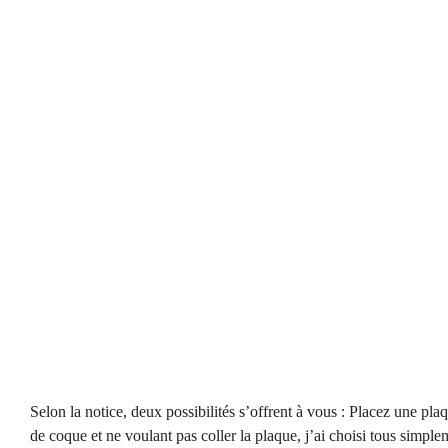
Selon la notice, deux possibilités s’offrent à vous : Placez une pl
de coque et ne voulant pas coller la plaque, j’ai choisi tous simple