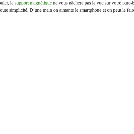
uler, le
support magnétique
ne vous gâchera pas la vue sur votre pare-b
oute simplicité. D’une main on aimante le smartphone et on peut le faire