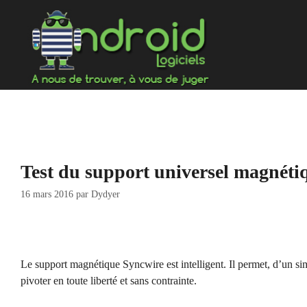
Aller
au
contenu
Test du support universel magnéti
16 mars 2016
par
Dydyer
Le support magnétique Syncwire est intelligent. Il permet, d’un simp
pivoter en toute liberté et sans contrainte.