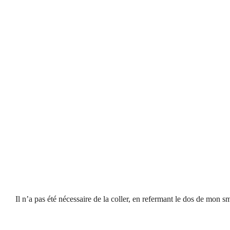
Il n’a pas été nécessaire de la coller, en refermant le dos de mon 