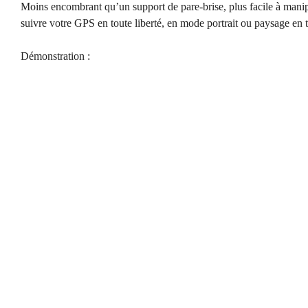
Moins encombrant qu’un support de pare-brise, plus facile à manip
suivre votre GPS en toute liberté, en mode portrait ou paysage en t
Démonstration :