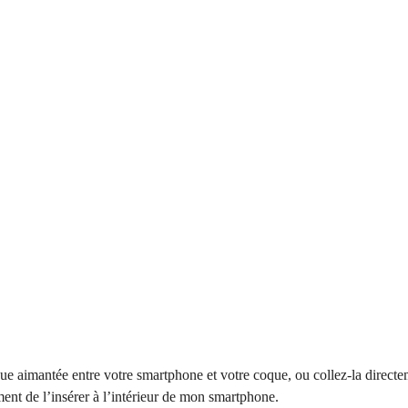
aque aimantée entre votre smartphone et votre coque, ou collez-la direct
ment de l’insérer à l’intérieur de mon smartphone.