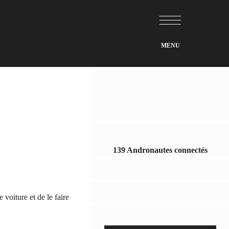
139 Andronautes connectés
 voiture et de le faire