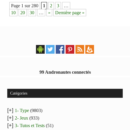
Navigation
Page 1 sur 280
1
2
3
…
des
10
20
30
…
»
Dernière page »
articles
99 Andronautes connectés
Catégories
[+]
1- Type
(9803)
[+]
2- Jeux
(933)
[+]
3- Tutos et Tests
(51)