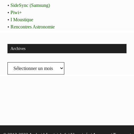
•
SideSync (Samsung)
•
Piwi+
•
I Moustique
•
Rencontres Astronomie
Archives
Archives