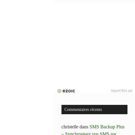
report this ad
Commentaires récents
christelle
dans
SMS Backup Plus
– Synchronisez vos SMS sur