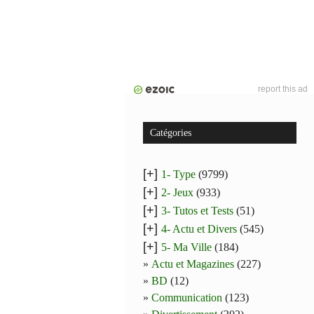
report this ad
Catégories
[+]
1- Type
(9799)
[+]
2- Jeux
(933)
[+]
3- Tutos et Tests
(51)
[+]
4- Actu et Divers
(545)
[+]
5- Ma Ville
(184)
Actu et Magazines
(227)
BD
(12)
Communication
(123)