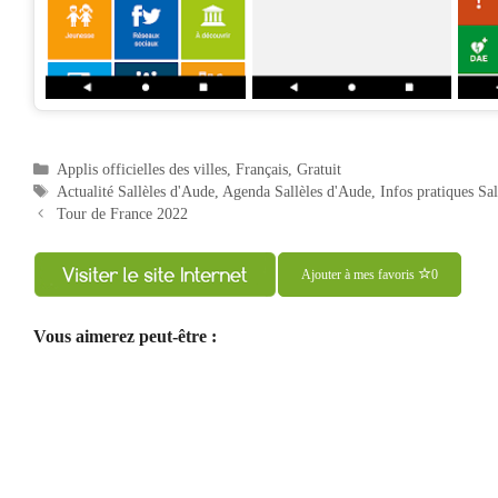
Catégories
Applis officielles des villes
,
Français
,
Gratuit
Étiquettes
Actualité Sallèles d'Aude
,
Agenda Sallèles d'Aude
,
Infos pratiques Sa
Navigation
Tour de France 2022
des
articles
Ajouter à mes favoris
0
Vous aimerez peut-être :