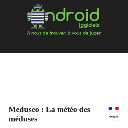
Aller
au
contenu
Meduseo : La météo des
méduses