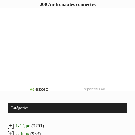
200 Andronautes connectés
report this ad
Catégories
[+]
1- Type
(9791)
[+]
2- Jeux
(933)