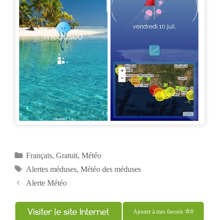
Catégories
Français
,
Gratuit
,
Météo
Étiquettes
Alertes méduses
,
Météo des méduses
Navigation
Alerte Météo
des
articles
Ajouter à mes favoris
0