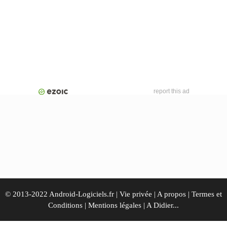
report this ad
© 2013-2022 Android-Logiciels.fr |
Vie privée
|
A propos
|
Termes et
Conditions
|
Mentions légales
|
A Didier...