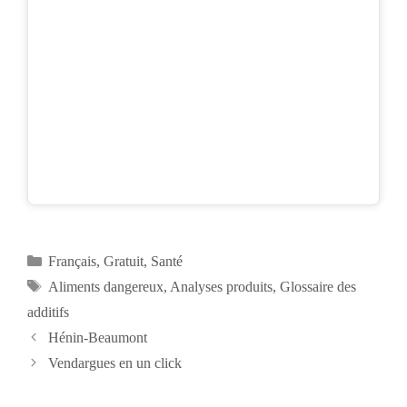
Catégories
Français
,
Gratuit
,
Santé
Étiquettes
Aliments dangereux
,
Analyses produits
,
Glossaire des
additifs
Navigation
Hénin-Beaumont
des
Vendargues en un click
articles