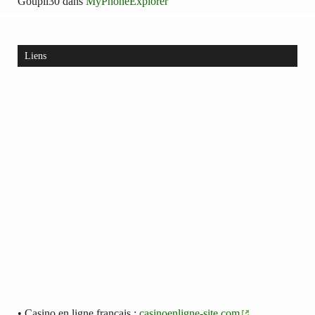
Goupil30
dans
MyPhoneExplorer
Liens
• Casino en ligne français :
casinoenligne-site.com