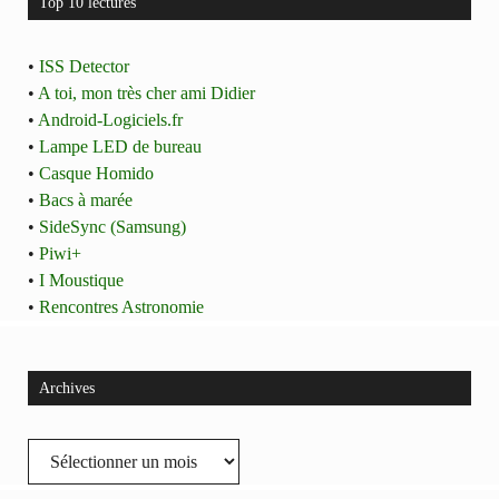
Top 10 lectures
•
ISS Detector
•
A toi, mon très cher ami Didier
•
Android-Logiciels.fr
•
Lampe LED de bureau
•
Casque Homido
•
Bacs à marée
•
SideSync (Samsung)
•
Piwi+
•
I Moustique
•
Rencontres Astronomie
Archives
Archives