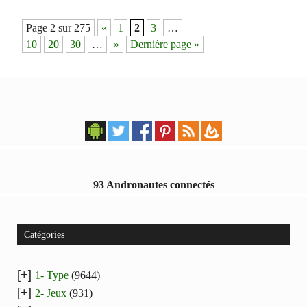
Navigation
Page 2 sur 275
«
1
2
3
…
des
10
20
30
…
»
Dernière page »
articles
93 Andronautes connectés
Catégories
[+]
1- Type
(9644)
[+]
2- Jeux
(931)