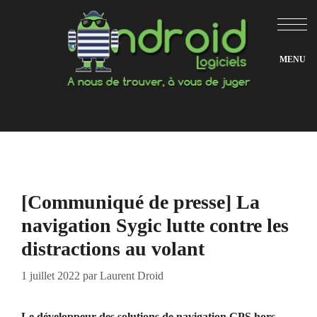
Aller
au
contenu
[Communiqué de presse] La
navigation Sygic lutte contre les
distractions au volant
1 juillet 2022
par
Laurent Droid
Le développeur des solutions de navigation GPS hors