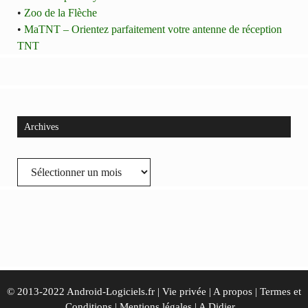
•
Zoo de la Flèche
•
MaTNT – Orientez parfaitement votre antenne de réception
TNT
Archives
Archives
© 2013-2022 Android-Logiciels.fr |
Vie privée
|
A propos
|
Termes et
Conditions
|
Mentions légales
|
A Didier...