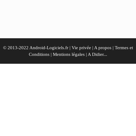
© 2013-2022 Android-Logiciels.fr |
Vie privée
|
A propos
|
Termes et
Conditions
|
Mentions légales
|
A Didier...