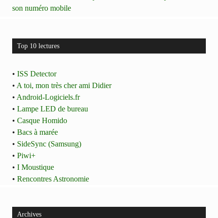
son numéro mobile
Top 10 lectures
•
ISS Detector
•
A toi, mon très cher ami Didier
•
Android-Logiciels.fr
•
Lampe LED de bureau
•
Casque Homido
•
Bacs à marée
•
SideSync (Samsung)
•
Piwi+
•
I Moustique
•
Rencontres Astronomie
Archives