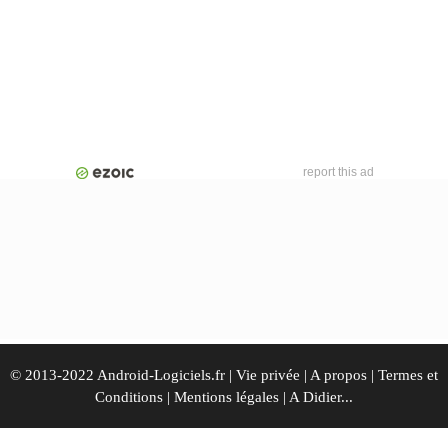
report this ad
© 2013-2022 Android-Logiciels.fr |
Vie privée
|
A propos
|
Termes et
Conditions
|
Mentions légales
|
A Didier...