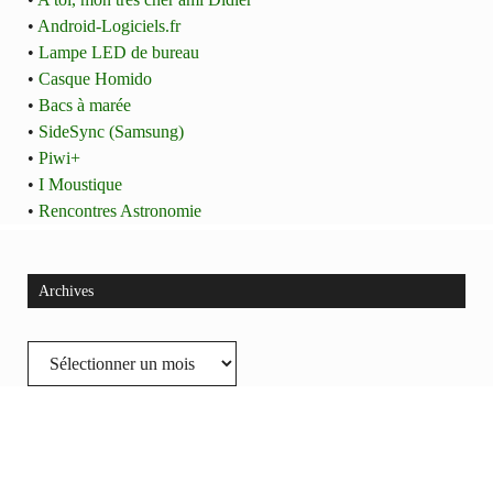
•
Android-Logiciels.fr
•
Lampe LED de bureau
•
Casque Homido
•
Bacs à marée
•
SideSync (Samsung)
•
Piwi+
•
I Moustique
•
Rencontres Astronomie
Archives
Archives