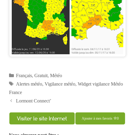
Catégories
Français
,
Gratuit
,
Météo
Étiquettes
Alertes météo
,
Vigilance météo
,
Widget vigilance Météo
France
Navigation
Lormont Connect’
des
articles
Ajouter à mes favoris
0