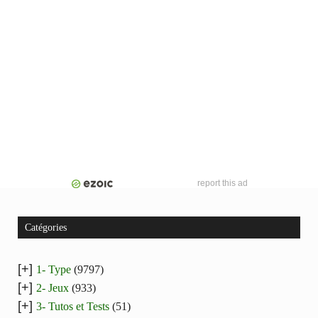
report this ad
Catégories
[+]
1- Type
(9797)
[+]
2- Jeux
(933)
[+]
3- Tutos et Tests
(51)