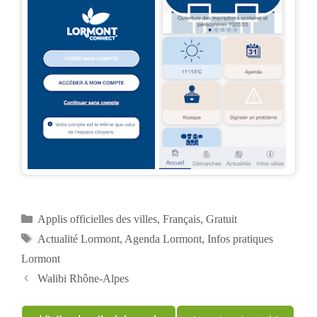
Catégories
Applis officielles des villes
,
Français
,
Gratuit
Étiquettes
Actualité Lormont
,
Agenda Lormont
,
Infos pratiques
Lormont
Navigation
Walibi Rhône-Alpes
des
articles