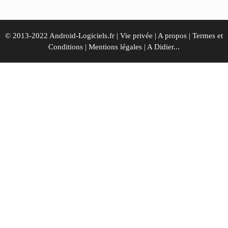
© 2013-2022 Android-Logiciels.fr |
Vie privée
|
A propos
|
Termes et
Conditions
|
Mentions légales
|
A Didier...