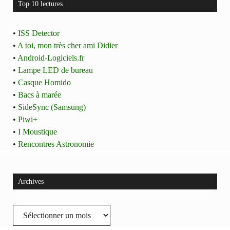
Top 10 lectures
•
ISS Detector
•
A toi, mon très cher ami Didier
•
Android-Logiciels.fr
•
Lampe LED de bureau
•
Casque Homido
•
Bacs à marée
•
SideSync (Samsung)
•
Piwi+
•
I Moustique
•
Rencontres Astronomie
Archives
Archives