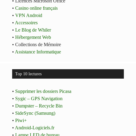
• Licences Microsoft Office
•
Casino online français
•
VPN Android
•
Accessoires
•
Le Blog de Whiler
•
Hébergement Web
• Collections de Mémoire
•
Assistance Informatique
Top 10 lectures
•
Supprimer les dossiers Picasa
•
Sygic – GPS Navigation
•
Dumpster – Recycle Bin
•
SideSync (Samsung)
•
Piwi+
•
Android-Logiciels.fr
•
Lampe LED de bureau