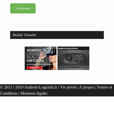
Réalité Virtuelle
© 2013 / 2019 Android-Logiciels.fr |
Vie privée
|
A propos
|
Termes et
Conditions
|
Mentions légales