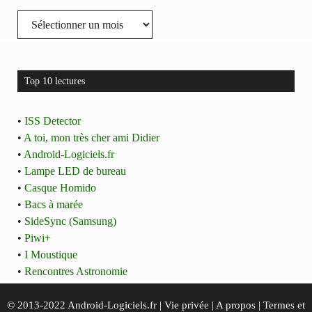
Archives
Top 10 lectures
•
ISS Detector
•
A toi, mon très cher ami Didier
•
Android-Logiciels.fr
•
Lampe LED de bureau
•
Casque Homido
•
Bacs à marée
•
SideSync (Samsung)
•
Piwi+
•
I Moustique
•
Rencontres Astronomie
© 2013-2022 Android-Logiciels.fr |
Vie privée
|
A propos
|
Termes et