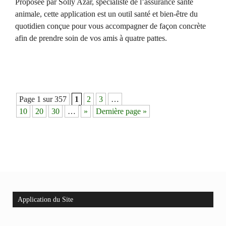
Proposée par Solly Azar, spécialiste de l’assurance santé
animale, cette application est un outil santé et bien-être du
quotidien conçue pour vous accompagner de façon concrète
afin de prendre soin de vos amis à quatre pattes.
Navigation
Page 1 sur 357
1
2
3
…
des
10
20
30
…
»
Dernière page »
articles
Application du Site