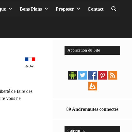
que
Bons Plans
Proposer
Contact
Reche
Application du Site
berté de faire des
aire vous ne
89 Andronautes connectés
Catégories