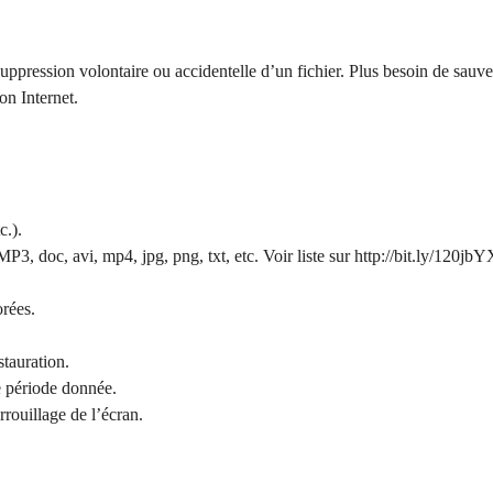
uppression volontaire ou accidentelle d’un fichier. Plus besoin de sauv
on Internet.
c.).
, doc, avi, mp4, jpg, png, txt, etc. Voir liste sur http://bit.ly/120jbY
orées.
tauration.
e période donnée.
rrouillage de l’écran.