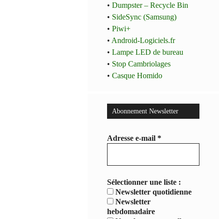
•
Dumpster – Recycle Bin
•
SideSync (Samsung)
•
Piwi+
•
Android-Logiciels.fr
•
Lampe LED de bureau
•
Stop Cambriolages
•
Casque Homido
Abonnement Newsletter
Adresse e-mail
*
Sélectionner une liste :
Newsletter quotidienne
Newsletter
hebdomadaire