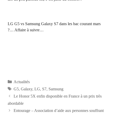
LG G5 vs Samsung Galaxy S7 dans les bac courant mars
?… Affaire à suivre…
Catégories
Actualités
Étiquettes
G5
,
Galaxy
,
LG
,
S7
,
Samsung
Navigation
Le Honor 5X enfin disponible en France à un prix très
des
abordable
articles
Entourage – Association d’aide aux personnes souffrant