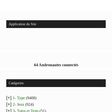
Application du Site
64 Andronautes connectés
Catégories
[+]
1- Type
(9408)
[+]
2- Jeux
(924)
[+]
3- Tutos et Tests
(51)