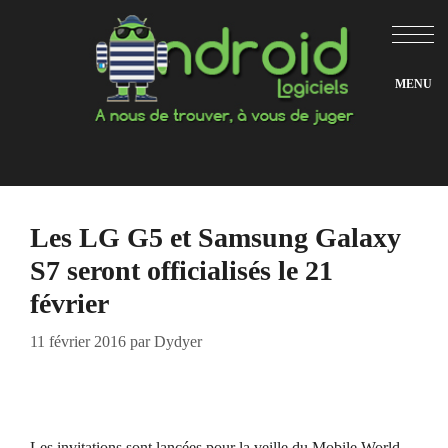
Aller
au
contenu
Les LG G5 et Samsung Galaxy
S7 seront officialisés le 21
février
11 février 2016
par
Dydyer
Les invitations sont lancées pour la veille du Mobile World