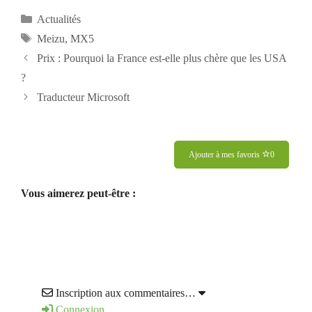
Catégories
Actualités
Étiquettes
Meizu
,
MX5
Prix : Pourquoi la France est-elle plus chère que les USA
?
Traducteur Microsoft
Ajouter à mes favoris
0
Vous aimerez peut-être :
Inscription aux commentaires…
Connexion