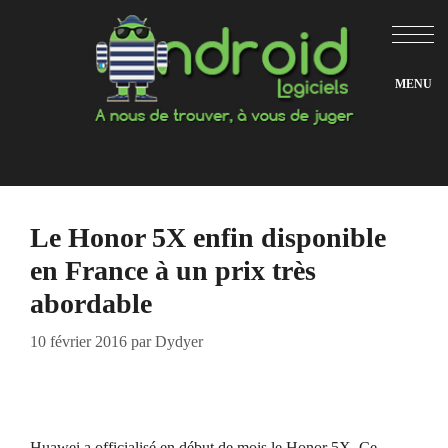
Aller
au
contenu
Le Honor 5X enfin disponible
en France à un prix très
abordable
10 février 2016
par
Dydyer
Huawei a officialisé en début de mois le Honor 5X. Ce