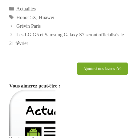
Catégories
Actualités
Étiquettes
Honor 5X
,
Huawei
Navigation
Grévin Paris
des
Les LG G5 et Samsung Galaxy S7 seront officialisés le
articles
21 février
Ajouter à mes favoris
0
Vous aimerez peut-être :