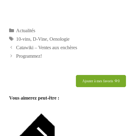
Catégories
Actualités
Étiquettes
10-vins
,
D-Vine
,
Oenologie
Navigation
Catawiki – Ventes aux enchères
des
Programmez!
articles
Ajouter à mes favoris
0
Vous aimerez peut-être :