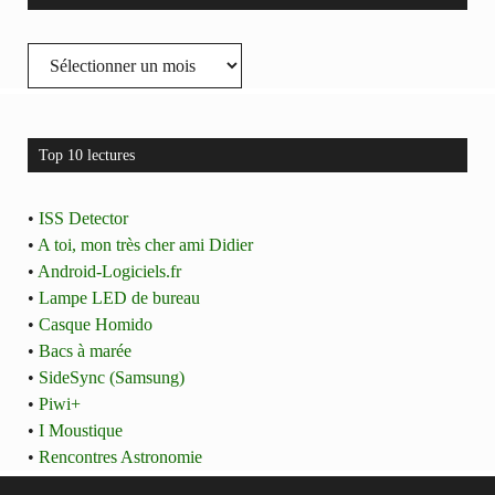
Archives
Top 10 lectures
•
ISS Detector
•
A toi, mon très cher ami Didier
•
Android-Logiciels.fr
•
Lampe LED de bureau
•
Casque Homido
•
Bacs à marée
•
SideSync (Samsung)
•
Piwi+
•
I Moustique
•
Rencontres Astronomie