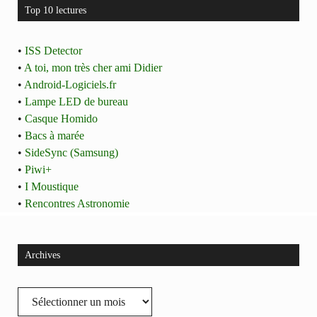
Top 10 lectures
•
ISS Detector
•
A toi, mon très cher ami Didier
•
Android-Logiciels.fr
•
Lampe LED de bureau
•
Casque Homido
•
Bacs à marée
•
SideSync (Samsung)
•
Piwi+
•
I Moustique
•
Rencontres Astronomie
Archives
Archives