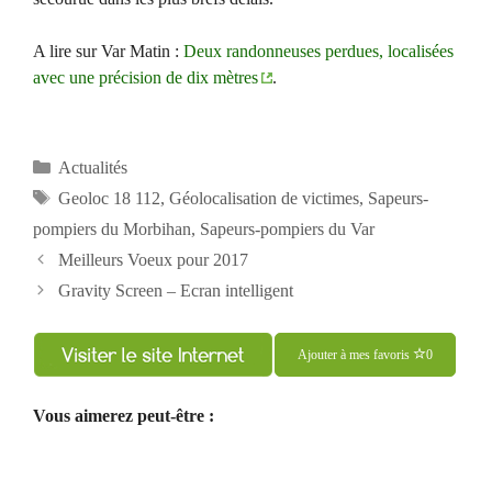
A lire sur Var Matin :
Deux randonneuses perdues, localisées
avec une précision de dix mètres
.
Catégories
Actualités
Étiquettes
Geoloc 18 112
,
Géolocalisation de victimes
,
Sapeurs-
pompiers du Morbihan
,
Sapeurs-pompiers du Var
Navigation
Meilleurs Voeux pour 2017
des
Gravity Screen – Ecran intelligent
articles
Ajouter à mes favoris
0
Vous aimerez peut-être :