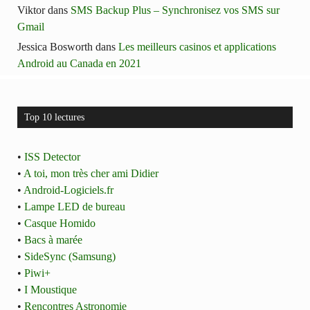
Viktor
dans
SMS Backup Plus – Synchronisez vos SMS sur
Gmail
Jessica Bosworth
dans
Les meilleurs casinos et applications
Android au Canada en 2021
Top 10 lectures
•
ISS Detector
•
A toi, mon très cher ami Didier
•
Android-Logiciels.fr
•
Lampe LED de bureau
•
Casque Homido
•
Bacs à marée
•
SideSync (Samsung)
•
Piwi+
•
I Moustique
•
Rencontres Astronomie