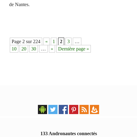
de Nantes.
Navigation
Page 2 sur 224
«
1
2
3
…
des
10
20
30
…
»
Dernière page »
articles
133 Andronautes connectés