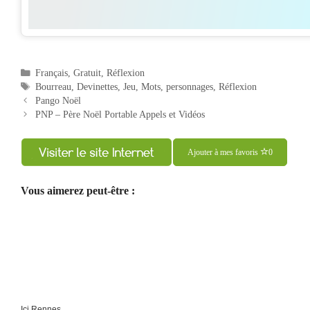
Catégories
Français
,
Gratuit
,
Réflexion
Étiquettes
Bourreau
,
Devinettes
,
Jeu
,
Mots
,
personnages
,
Réflexion
Navigation
Pango Noël
des
PNP – Père Noël Portable Appels et Vidéos
articles
Ajouter à mes favoris
0
Vous aimerez peut-être :
Ici Rennes