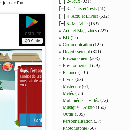
[+]
2- Jeux
(931)
 jour de l'an.
[+]
3- Tutos et Tests
(51)
[+]
4- Actu et Divers
(532)
[+]
5- Ma Ville
(153)
Actu et Magazines
(227)
Installer
BD
(12)
QR-Code
Communication
(122)
Divertissement
(301)
Enseignement
(203)
Environnement
(29)
Finance
(110)
Livres
(63)
Médecine
(64)
Météo
(58)
Multimédia – Vidéo
(72)
Musique – Audio
(150)
Outils
(335)
Personnalisation
(37)
Photographie
(56)