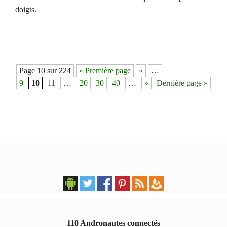
doigts.
Navigation
Page 10 sur 224
« Première page
«
…
des
9
10
11
…
20
30
40
…
»
Dernière page »
articles
110 Andronautes connectés