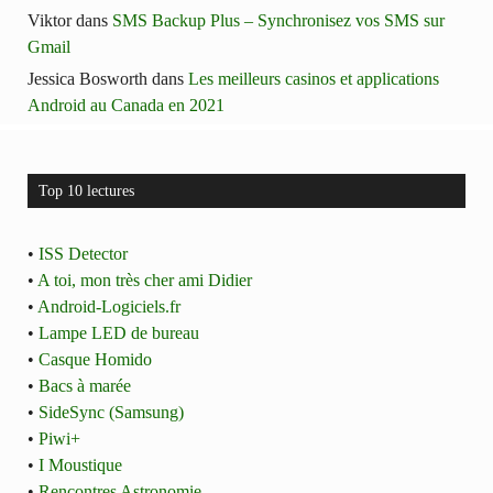
Viktor
dans
SMS Backup Plus – Synchronisez vos SMS sur
Gmail
Jessica Bosworth
dans
Les meilleurs casinos et applications
Android au Canada en 2021
Top 10 lectures
•
ISS Detector
•
A toi, mon très cher ami Didier
•
Android-Logiciels.fr
•
Lampe LED de bureau
•
Casque Homido
•
Bacs à marée
•
SideSync (Samsung)
•
Piwi+
•
I Moustique
•
Rencontres Astronomie