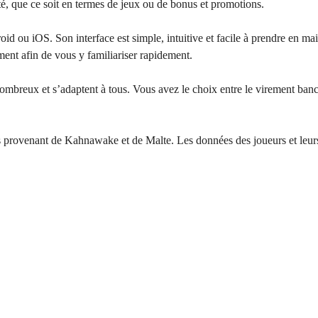
é, que ce soit en termes de jeux ou de bonus et promotions.
id ou iOS. Son interface est simple, intuitive et facile à prendre en mai
ent afin de vous y familiariser rapidement.
eux et s’adaptent à tous. Vous avez le choix entre le virement bancair
s provenant de Kahnawake et de Malte. Les données des joueurs et leurs