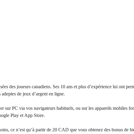
isées des joueurs canadiens. Ses 10 ans et plus d’expérience lui ont per
 adeptes de jeux d’argent en ligne.
r sur PC via vos navigateurs habituels, ou sur les appareils mobiles fo
Google Play et App Store.
ins, ce n’est qu’à partir de 20 CAD que vous obtenez des bonus de bi