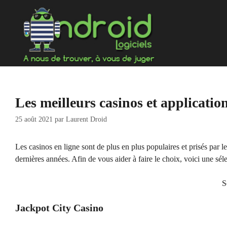
Aller
au
contenu
Les meilleurs casinos et applicat
25 août 2021
par
Laurent Droid
Les casinos en ligne sont de plus en plus populaires et prisés par l
dernières années. Afin de vous aider à faire le choix, voici une s
S
Jackpot City Casino