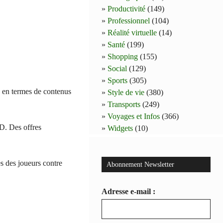
Productivité
(149)
Professionnel
(104)
Réalité virtuelle
(14)
Santé
(199)
Shopping
(155)
Social
(129)
Sports
(305)
 en termes de contenus
Style de vie
(380)
Transports
(249)
Voyages et Infos
(366)
D. Des offres
Widgets
(10)
s des joueurs contre
Abonnement Newsletter
Adresse e-mail :