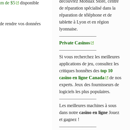
découvrez Mobilax Store, centre
um de $5
disponible
de réparation spécialisé dans la
réparation de téléphone et de
tablette à Lyon et en région
 de rendre vos données
lyonnaise.
————————
Private Casinos
————————
Si vous recherchez les meilleures
applications de jeu, consultez les
critiques honnêtes des
top 10
casino en ligne Canada
de nos
experts. Jeux des fournisseurs de
logiciels les plus populaires.
————————
Les meilleures machines à sous
dans notre
casino en ligne
Jouez
et gagnez !
————————