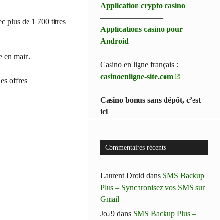
Application crypto casino
————————
c plus de 1 700 titres
Applications casino pour
Android
————————
re en main.
Casino en ligne français :
casinoenligne-site.com
es offres
————————
Casino bonus sans dépôt, c’est
ici
Commentaires récents
Laurent Droid
dans
SMS Backup
Plus – Synchronisez vos SMS sur
Gmail
Jo29
dans
SMS Backup Plus –