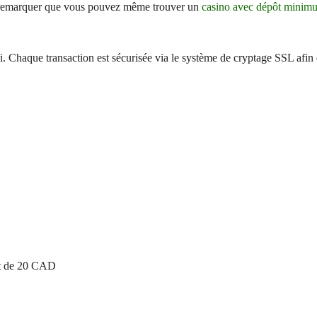
A remarquer que vous pouvez même trouver un
casino avec dépôt minim
. Chaque transaction est sécurisée via le système de cryptage SSL afin
ôt de 20 CAD