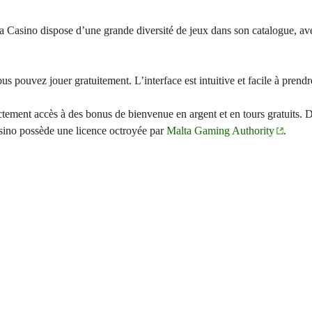
a Casino dispose d’une grande diversité de jeux dans son catalogue, ave
 pouvez jouer gratuitement. L’interface est intuitive et facile à prend
ment accès à des bonus de bienvenue en argent et en tours gratuits. D
asino possède une licence octroyée par
Malta Gaming Authority
.