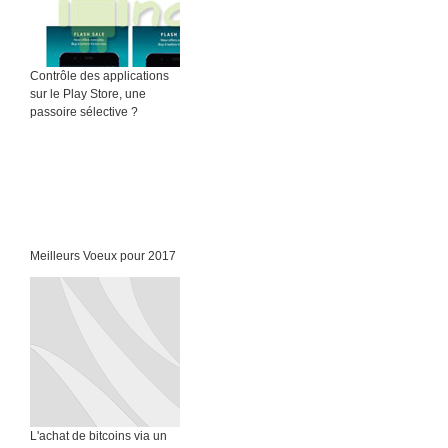
Contrôle des applications
sur le Play Store, une
passoire sélective ?
Meilleurs Voeux pour 2017
L'achat de bitcoins via un