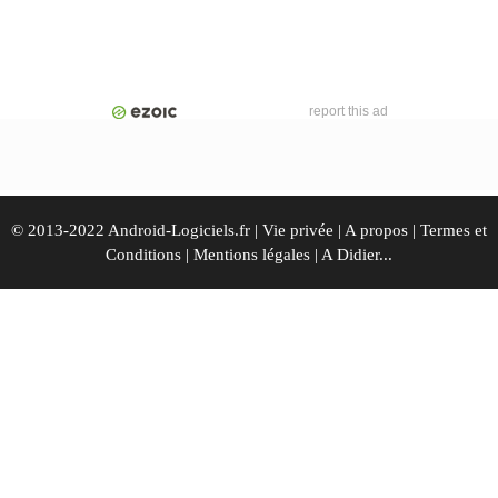
report this ad
© 2013-2022 Android-Logiciels.fr |
Vie privée
|
A propos
|
Termes et
Conditions
|
Mentions légales
|
A Didier...