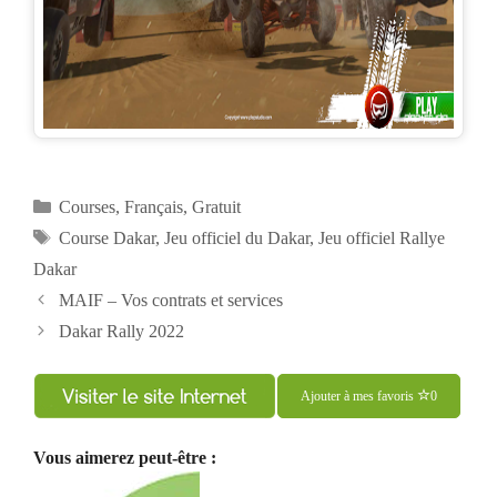
Catégories
Courses
,
Français
,
Gratuit
Étiquettes
Course Dakar
,
Jeu officiel du Dakar
,
Jeu officiel Rallye
Dakar
Navigation
MAIF – Vos contrats et services
des
Dakar Rally 2022
articles
Ajouter à mes favoris
0
Vous aimerez peut-être :