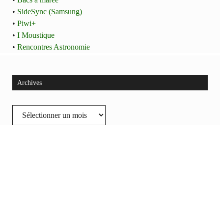
•
SideSync (Samsung)
•
Piwi+
•
I Moustique
•
Rencontres Astronomie
Archives
Archives