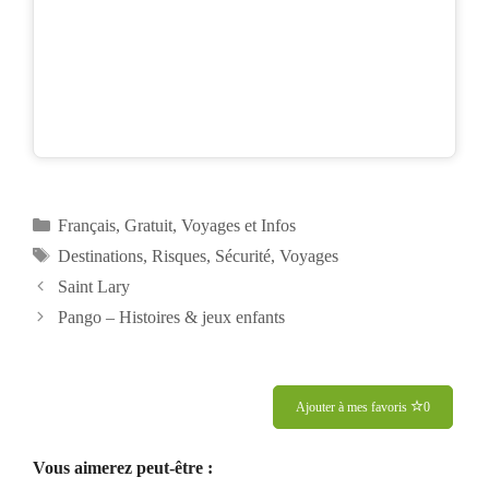
Catégories
Français
,
Gratuit
,
Voyages et Infos
Étiquettes
Destinations
,
Risques
,
Sécurité
,
Voyages
Saint Lary
Pango – Histoires & jeux enfants
Ajouter à mes favoris
0
Vous aimerez peut-être :