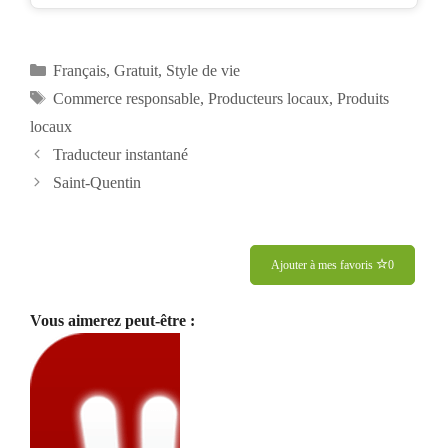
Catégories
Français
,
Gratuit
,
Style de vie
Étiquettes
Commerce responsable
,
Producteurs locaux
,
Produits
locaux
Navigation
Traducteur instantané
des
Saint-Quentin
articles
Ajouter à mes favoris
0
Vous aimerez peut-être :