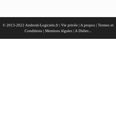
© 2013-2022 Android-Logiciels.fr |
Vie privée
|
A propos
|
Termes et
Conditions
|
Mentions légales
|
A Didier...