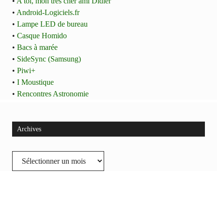
•
A toi, mon très cher ami Didier
•
Android-Logiciels.fr
•
Lampe LED de bureau
•
Casque Homido
•
Bacs à marée
•
SideSync (Samsung)
•
Piwi+
•
I Moustique
•
Rencontres Astronomie
Archives
Archives