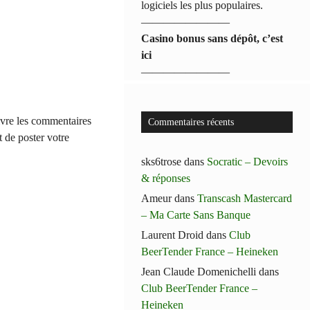
logiciels les plus populaires.
————————
Casino bonus sans dépôt, c’est
ici
————————
ivre les commentaires
Commentaires récents
t de poster votre
sks6trose
dans
Socratic – Devoirs
& réponses
Ameur
dans
Transcash Mastercard
– Ma Carte Sans Banque
Laurent Droid
dans
Club
BeerTender France – Heineken
Jean Claude Domenichelli
dans
Club BeerTender France –
Heineken