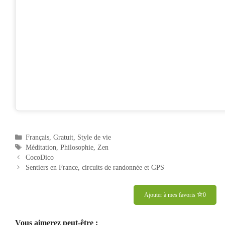
Catégories
Français
,
Gratuit
,
Style de vie
Étiquettes
Méditation
,
Philosophie
,
Zen
CocoDico
Sentiers en France, circuits de randonnée et GPS
Ajouter à mes favoris
0
Vous aimerez peut-être :